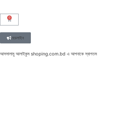
0
হেডলাইন
আসসালামু আলাইকুম shoping.com.bd এ আপনাকে স্বাগতম