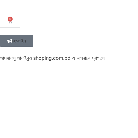
0
হেডলাইন
আসসালামু আলাইকুম shoping.com.bd এ আপনাকে স্বাগতম