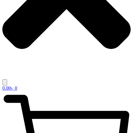
0.00
৳
0