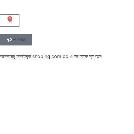
0
হেডলাইন
আসসালামু আলাইকুম shoping.com.bd এ আপনাকে স্বাগতম