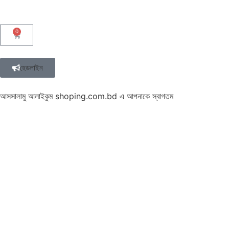
0
হেডলাইন
আসসালামু আলাইকুম shoping.com.bd এ আপনাকে স্বাগতম