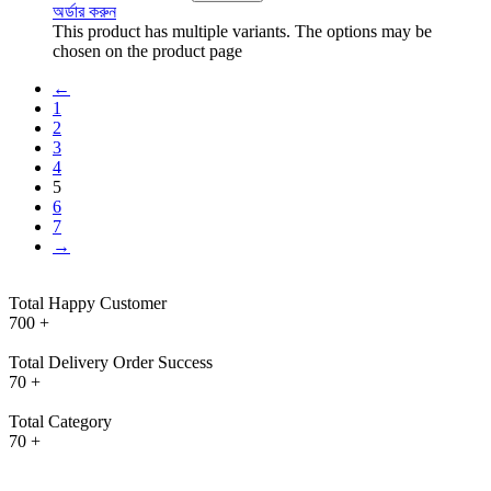
অর্ডার করুন
This product has multiple variants. The options may be
chosen on the product page
←
1
2
3
4
5
6
7
→
Total Happy Customer
700
+
Total Delivery Order Success
70
+
Total Category
70
+