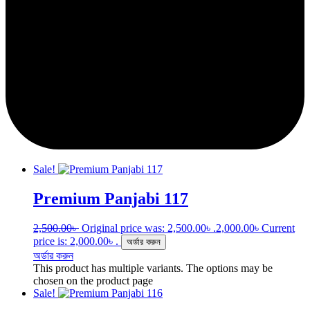
Sale!
Premium Panjabi 117
2,500.00
৳
Original price was: 2,500.00৳ .
2,000.00
৳
Current
price is: 2,000.00৳ .
অর্ডার করুন
অর্ডার করুন
This product has multiple variants. The options may be
chosen on the product page
Sale!