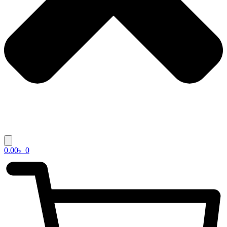
0.00
৳
0